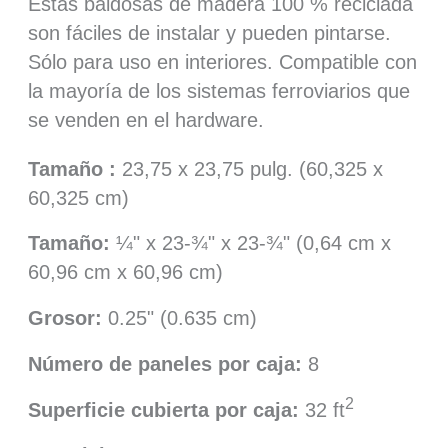
Estas baldosas de madera 100 % reciclada
son fáciles de instalar y pueden pintarse.
Sólo para uso en interiores. Compatible con
la mayoría de los sistemas ferroviarios que
se venden en el hardware.
Tamaño :
23,75 x 23,75 pulg. (60,325 x
60,325 cm)
Tamaño:
¼" x 23-¾" x 23-¾" (0,64 cm x
60,96 cm x 60,96 cm)
Grosor:
0.25
" (
0.635
cm)
Número de paneles por caja:
8
2
Superficie cubierta por caja:
32
ft